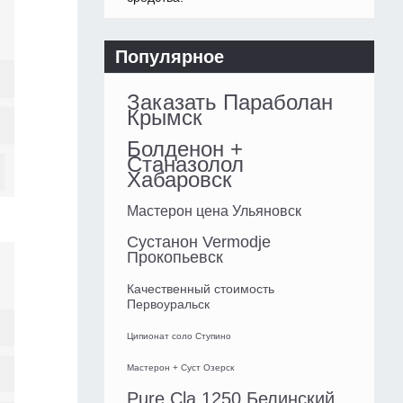
Популярное
Заказать Параболан
Крымск
Болденон +
Станазолол
Хабаровск
Мастерон цена Ульяновск
Сустанон Vermodje
Прокопьевск
Качественный стоимость
Первоуральск
Ципионат соло Ступино
Мастерон + Суст Озерск
Pure Cla 1250 Белинский