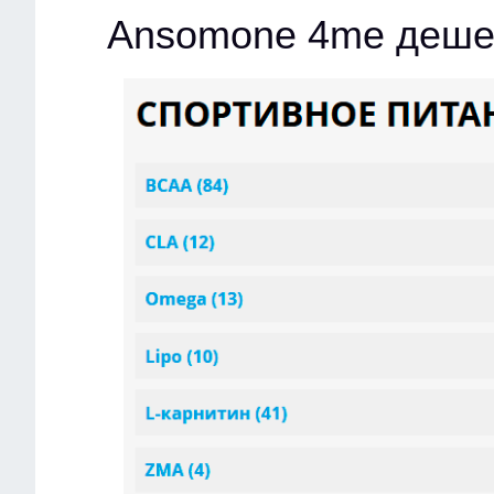
Ansomone 4me деше