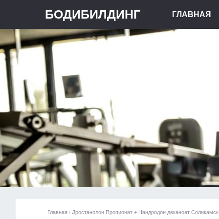
БОДИБИЛДИНГ
ГЛАВНАЯ
Главная
/
Дростанолон Пропионат + Нандродон деканоат Соликамск