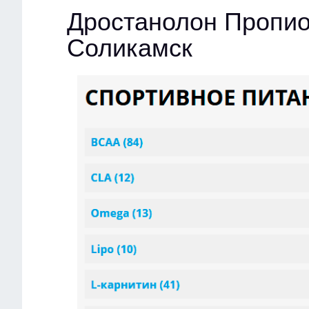
Дростанолон Пропио
Соликамск