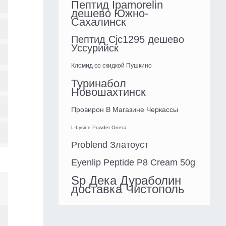
Пептид Ipamorelin
дешево Южно-
Сахалинск
Пептид Cjc1295 дешево
Уссурийск
Кломид со скидкой Пушкино
Туринабол
Новошахтинск
Провирон В Магазине Черкассы
L-Lysine Powder Онега
Problend Златоуст
Eyenlip Peptide P8 Cream 50g
Sp Дека Дураболин
доставка Чистополь