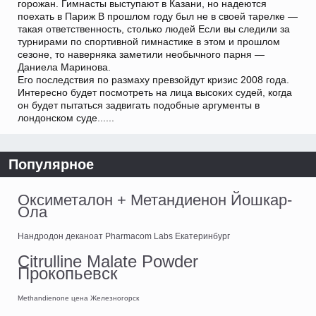
горожан. Гимнасты выступают в Казани, но надеются
поехать в Париж В прошлом году был не в своей тарелке —
такая ответственность, столько людей Если вы следили за
турнирами по спортивной гимнастике в этом и прошлом
сезоне, то наверняка заметили необычного парня —
Даниела Маринова.
Его последствия по размаху превзойдут кризис 2008 года.
Интересно будет посмотреть на лица высоких судей, когда
он будет пытаться задвигать подобные аргументы в
лондонском суде......
Популярное
Оксиметалон + Метандиенон Йошкар-
Ола
Нандродон деканоат Pharmacom Labs Екатеринбург
Citrulline Malate Powder
Прокопьевск
Methandienone цена Железногорск