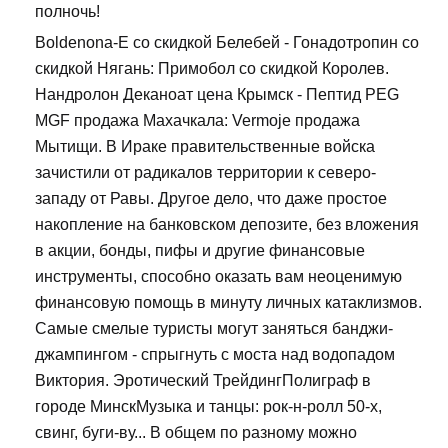
полночь!
Boldenona-E со скидкой Белебей - Гонадотропин со
скидкой Нягань: Примобол со скидкой Королев.
Нандролон Деканоат цена Крымск - Пептид PEG
MGF продажа Махачкала: Vermoje продажа
Мытищи. В Ираке правительственные войска
зачистили от радикалов территории к северо-
западу от Равы. Другое дело, что даже простое
накопление на банковском депозите, без вложения
в акции, бонды, пифы и другие финансовые
инструменты, способно оказать вам неоценимую
финансовую помощь в минуту личных катаклизмов.
Самые смелые туристы могут заняться банджи-
джампингом - спрыгнуть с моста над водопадом
Виктория. Эротический ТрейдингПолиграф в
городе МинскМузыка и танцы: рок-н-ролл 50-х,
свинг, буги-ву... В общем по разному можно