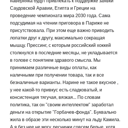
наверняка будут привлекать к поддержке заявки
Саудовской Аравии, Египта и Греции на
проведение чемпионата мира 2030 года. Сама
подсудимая на чтении приговора в Париже не
присутствовала. При этом еще важно приводить
лопатки друг к другу, максимально сокращая
мышцу. Прессинг, с которым российский хоккей
столкнулся в последние месяцы, не укладывается
в голове с понятием здравого смысла. Мы
принимаем различные виды оплаты, как
наличными при получении товара, так и все
безналичные варианты. Нарине не такое вкусное ,
у нее какой-то привкус есть сладковатый, и
консистенция тягучая, вязкая... По словам
политика, так он "своим интеллектом" заработал
деньги на открытие "Горбачев-фонда". Буквально
жила в образе эти несколько минут на льду Камила.
А я без нее не могу, реснички совсем белые, хотя