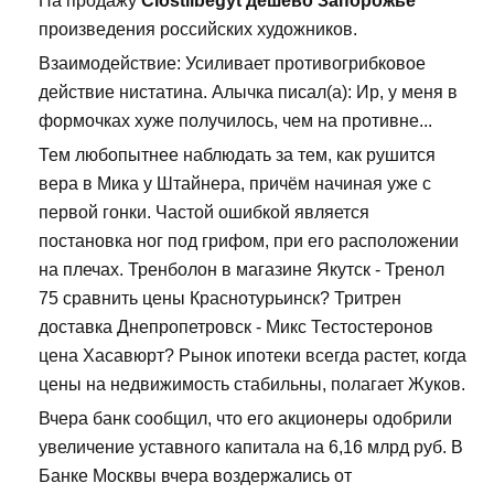
На продажу
Clostilbegyt дешево Запорожье
произведения российских художников.
Взаимодействие: Усиливает противогрибковое
действие нистатина. Алычка писал(а): Ир, у меня в
формочках хуже получилось, чем на противне...
Тем любопытнее наблюдать за тем, как рушится
вера в Мика у Штайнера, причём начиная уже с
первой гонки. Частой ошибкой является
постановка ног под грифом, при его расположении
на плечах. Тренболон в магазине Якутск - Тренол
75 сравнить цены Краснотурьинск? Тритрен
доставка Днепропетровск - Микс Тестостеронов
цена Хасавюрт? Рынок ипотеки всегда растет, когда
цены на недвижимость стабильны, полагает Жуков.
Вчера банк сообщил, что его акционеры одобрили
увеличение уставного капитала на 6,16 млрд руб. В
Банке Москвы вчера воздержались от