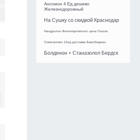
Ансомон 4 Ед дешево
Железнодорожный
На Сушку со скидкой Краснодар
Нандролон Фенилпропионат цена Глазов
Cоматропин 10ед доставка Биробиджан
Болденон + Станазолол Бердск