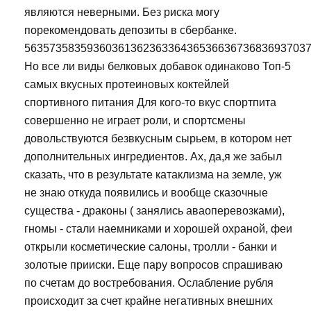
являются неверными. Без риска могу
порекомендовать депозиты в сбербанке.
563573583593603613623633643653663673683693703
Но все ли виды белковых добавок одинаково Топ-5
самых вкусных протеиновых коктейлей
спортивного питания Для кого-то вкус спортпита
совершенно не играет роли, и спортсмены
довольствуются безвкусным сырьем, в котором нет
дополнительных ингредиентов. Ах, да,я же забыл
сказать, что в результате катаклизма на земле, уж
не знаю откуда появились и вообще сказочные
существа - драконы ( занялись аваоперевозками),
гномы - стали наемниками и хорошей охраной, феи
открыли косметические салоны, тролли - банки и
золотые прииски. Еще пару вопросов спрашиваю
по счетам до востребования. Ослабление рубля
происходит за счет крайне негативных внешних