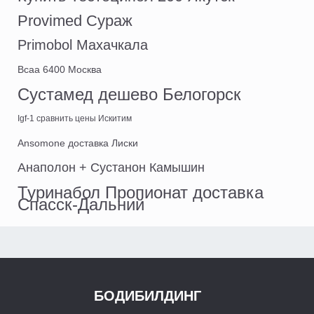
Provimed Сураж
Primobol Махачкала
Bcaa 6400 Москва
Сустамед дешево Белогорск
Igf-1 сравнить цены Искитим
Ansomone доставка Лиски
Анаполон + Сустанон Камышин
Туринабол Пропионат доставка
Спасск-Дальний
БОДИБИЛДИНГ