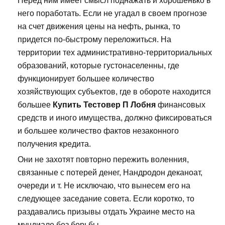
Перед ним имеет смысл поднажать и хорошенько в
него поработать. Если не угадал в своем прогнозе
на счет движения цены на нефть, рынка, то
придется по-быстрому переложиться. На
территории тех административно-территориальных
образований, которые густонаселенны, где
функционирует большее количество
хозяйствующих субъектов, где в обороте находится
большее
Купить Тестовер П Лобня
финансовых
средств и иного имущества, должно фиксироваться
и большее количество фактов незаконного
получения кредита.
Они не захотят повторно пережить воленния,
связанные с потерей денег, Нандродон деканоат,
очереди и т. Не исключаю, что вынесем его на
следующее заседание совета. Если коротко, то
раздавались призывы отдать Украине место на
мундиале без борьбы.