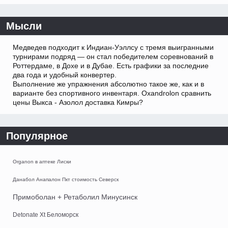
Мысли
Медведев подходит к Индиан-Уэллсу с тремя выигранными
турнирами подряд — он стал победителем соревнований в
Роттердаме, в Дохе и в Дубае. Есть графики за последние
два года и удобный конвертер.
Выполнение же упражнения абсолютно такое же, как и в
варианте без спортивного инвентаря. Oxandrolon сравнить
цены Выкса - Азолол доставка Кимры?
Популярное
Organon в аптеке Лиски
Данабол Анапалон Пкт стоимость Северск
Примоболан + Ретаболил Минусинск
Detonate Xt Беломорск