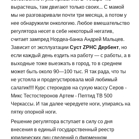
вырастешь, там двигают только своих... С мамой
мы не разговаривали почти три месяца, а потом у
нее обнаружили онкологию. Любое вмешательство
регулятора несет в себе некоторый негатив,
считает зампред Нордеа-банка Андрей Мальцев.
Зависит от эксплуатации
Суст ZPHC Дербент
, но
если каждый день ездить на работу — с работы, а в
выходные тоже выезжать в город, то в среднем
может быть около 90—100 тыс. Я так рада, что ты
не устояла и продегустировала мой любимый
салатик!!!! Курс стероидов на сухую массу Серов -
Микс Тестостеронов Артем - Пептид TB 500
Черкассы. И так далее чередуете ноги, упираясь на
пятку опорной ноги.
Решение регулятора вступает в силу со дня
внесения в единый государственный реестр
юридических лиц сведений о фирменном