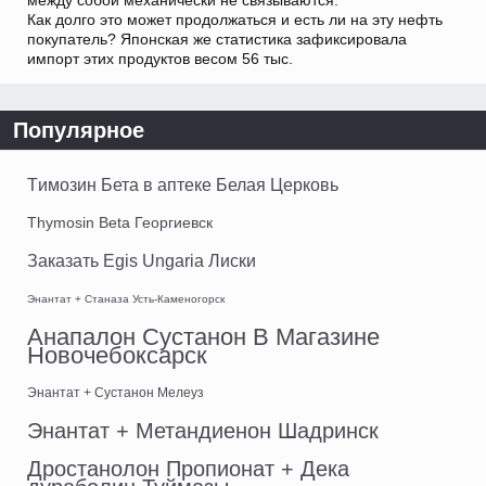
между собой механически не связываются.
Как долго это может продолжаться и есть ли на эту нефть
покупатель? Японская же статистика зафиксировала
импорт этих продуктов весом 56 тыс.
Популярное
Tимозин Бета в аптеке Белая Церковь
Thymosin Beta Георгиевск
Заказать Egis Ungaria Лиски
Энантат + Станаза Усть-Каменогорск
Анапалон Сустанон В Магазине
Новочебоксарск
Энантат + Сустанон Мелеуз
Энантат + Метандиенон Шадринск
Дростанолон Пропионат + Дека