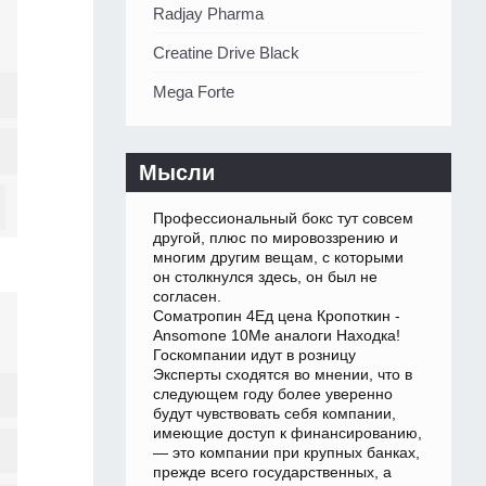
Radjay Pharma
Creatine Drive Black
Mega Forte
Мысли
Профессиональный бокс тут совсем
другой, плюс по мировоззрению и
многим другим вещам, с которыми
он столкнулся здесь, он был не
согласен.
Cоматропин 4Ед цена Кропоткин -
Ansomone 10Me аналоги Находка!
Госкомпании идут в розницу
Эксперты сходятся во мнении, что в
следующем году более уверенно
будут чувствовать себя компании,
имеющие доступ к финансированию,
— это компании при крупных банках,
прежде всего государственных, а