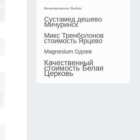
Фенилпропионат Выборг
Сустамед дешево
Мичуринск
Микс Тренболонов
стоимость Ярцево
Magnesium Одоев
Качественный
стоимость Белая
Церковь