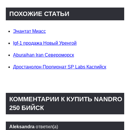
ПОХОЖИЕ СТАТЬИ
Энантат Миасс
Igf-1 продажа Новый Уренгой
Aburaihan Iran Североморск
Дростанолон Пропионат SP Labs Каспийск
КОММЕНТАРИИ К КУПИТЬ NANDRO
250 БИЙСК
Aleksandra
ответил(а)