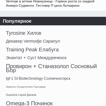
Vermoje в аптеке Новокузнецк - Гормон роста со скидкой
Анжеро-Судженск: Тестовер П цена Лыткарино.
Популярное
Tyrosine Хилок
Декавер Vermodje Сарапул
Training Peak Елабуга
Энантат + Суст Междуреченск
Провирон + Станазолол Сосновый
Бор
Igf-1 St Biotechnology Солнечногорск
Заказать Гонадотропин Сыктывкар
Guarana Liquid Данков
Omega-3 Починок