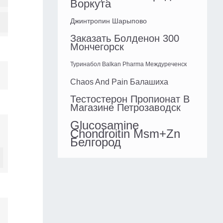
Воркута
Джинтропин Шарыпово
Заказать Болденон 300
Мончегорск
Туринабол Balkan Pharma Междуреченск
Chaos And Рain Балашиха
Тестостерон Пропионат В
Магазине Петрозаводск
Glucosamine
Chondroitin Msm+Zn
Белгород