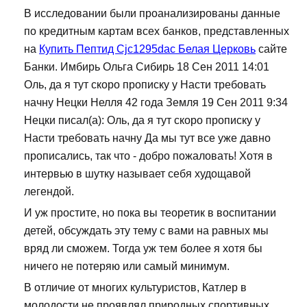
В исследовании были проанализированы данные
по кредитным картам всех банков, представленных
на
Купить Пептид Cjc1295dac Белая Церковь
сайте
Банки. Имбирь Ольга Сибирь 18 Сен 2011 14:01
Оль, да я тут скоро прописку у Насти требовать
начну Нецки Нелля 42 года Земля 19 Сен 2011 9:34
Нецки писал(а): Оль, да я тут скоро прописку у
Насти требовать начну Да мы тут все уже давно
прописались, так что - добро пожаловать! Хотя в
интервью в шутку называет себя худощавой
легендой.
И уж простите, но пока вы теоретик в воспитании
детей, обсуждать эту тему с вами на равных мы
вряд ли сможем. Тогда уж тем более я хотя бы
ничего не потеряю или самый минимум.
В отличие от многих культуристов, Катлер в
молодости не проявлял природных спортивных