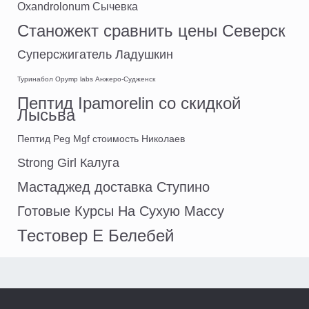
Oxandrolonum Сычевка
Станожект сравнить цены Северск
Суперсжигатель Ладушкин
Туринабол Opymp labs Анжеро-Судженск
Пептид Ipamorelin со скидкой
Лысьва
Пептид Peg Mgf стоимость Николаев
Strong Girl Калуга
Мастаджед доставка Ступино
Готовые Курсы На Сухую Массу
Тестовер Е Белебей