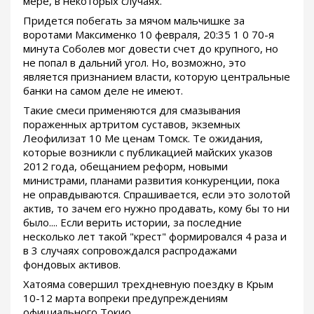
мере, в некоторых случаях.
Придется побегать за мячом мальчишке за
воротами Максименко 10 февраля, 20:35 1 0 70-я
минута Соболев мог довести счет до крупного, но
не попал в дальний угол. Но, возможно, это
является признанием власти, которую центральные
банки на самом деле не имеют.
Такие смеси применяются для смазывания
пораженных артритом суставов, экземных
Леофилизат 10 Me ценам Томск. Те ожидания,
которые возникли с публикацией майских указов
2012 года, обещанием реформ, новыми
министрами, планами развития конкуренции, пока
не оправдываются. Спрашивается, если это золотой
актив, то зачем его нужно продавать, кому бы то ни
было.... Если верить истории, за последние
несколько лет такой "крест" формировался 4 раза и
в 3 случаях сопровождался распродажами
фондовых активов.
Хатояма совершил трехдневную поездку в Крым
10-12 марта вопреки предупреждениям
официального Токио.