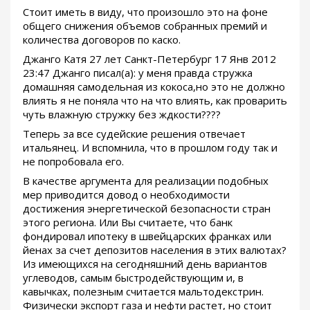
Стоит иметь в виду, что произошло это на фоне
общего снижения объемов собранных премий и
количества договоров по каско.
Джанго Катя 27 лет Санкт-Петербург 17 Янв 2012
23:47 Джанго писал(а): у меня правда стружка
домашняя самодельная из кокоса,но это не должно
влиять я не поняла что на что влиять, как проварить
чуть влажную стружку без ждкости????
Теперь за все судейские решения отвечает
итальянец. И вспомнила, что в прошлом году так и
не попробовала его.
В качестве аргумента для реализации подобных
мер приводится довод о необходимости
достижения энергетической безопасности стран
этого региона. Или Вы считаете, что банк
фондировал ипотеку в швейцарских франках или
йенах за счет депозитов населения в этих валютах?
Из имеющихся на сегодняшний день вариантов
углеводов, самым быстродействующим и, в
кавычках, полезным считается мальтодекстрин.
Физически экспорт газа и нефти растет, но стоит