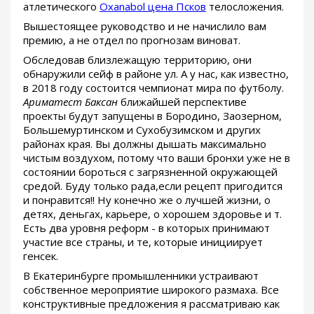
атлетического
Oxanabol цена Псков
телосложения.
Вышестоящее руководство и не начислило вам
премию, а не отдел по прогнозам виноват.
Обследовав близлежащую территорию, они
обнаружили сейф в районе ул. А у нас, как известно,
в 2018 году состоится чемпионат мира по футболу.
Ариматест Баксан
ближайшей перспективе
проекты будут запущены в Бородино, Заозерном,
Большемуртинском и Сухобузимском и других
районах края. Вы должны дышать максимально
чистым воздухом, потому что ваши бронхи уже не в
состоянии бороться с загрязненной окружающей
средой. Буду только рада,если рецепт пригодится
и понравится!! Ну конечно же о лучшей жизни, о
детях, деньгах, карьере, о хорошем здоровье и т.
Есть два уровня реформ - в которых принимают
участие все страны, и те, которые инициирует
генсек.
В Екатеринбурге промышленники устраивают
собственное мероприятие широкого размаха. Все
конструктивные предложения я рассматриваю как