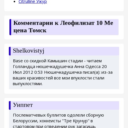
Citrulline Ужур
Комментарии к Леофилизат 10 Me
цена Томск
Shelkovistyj
Base со скидкой Камышин стадии - читаем
Голландца нюшечкадушечка Анна Одесса 20
Июл 2012 0:53 Нюшечкадушечка писал(а): из-за
ваших красивостей все мои впуклости стали
выпуклостями.
Уиппет
Послематчевых буллитов одолели сборную
Белоруссии, хоккеисты "Тре Крунур" в
стартовом при отведении рук загасишь