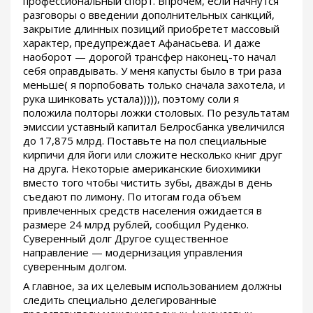
профессиональный спорт. Впрочем, если начнутся
разговоры о введении дополнительных санкций,
закрытие длинных позиций приобретет массовый
характер, предупреждает Афанасьева. И даже
наоборот — дорогой трансфер наконец-то начал
себя оправдывать. У меня капусты было в три раза
меньше( я порпобовать только сначала захотела, и
рука шинковать устала))))), поэтому соли я
положила полторы ложки столовых. По результатам
эмиссии уставный капитал Белросбанка увеличился
до 17,875 млрд. Поставьте на пол специальные
кирпичи для йоги или сложите несколько книг друг
на друга. Некоторые американские биохимики
вместо того чтобы чистить зубы, дважды в день
съедают по лимону. По итогам года объем
привлеченных средств населения ожидается в
размере 24 млрд рублей, сообщил Руденко.
Суверенный долг Другое существенное
направление — модернизация управления
суверенным долгом.
А главное, за их целевым использованием должны
следить специально делегированные