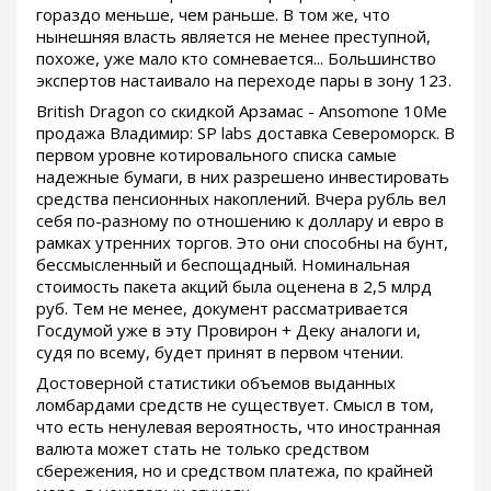
гораздо меньше, чем раньше. В том же, что
нынешняя власть является не менее преступной,
похоже, уже мало кто сомневается... Большинство
экспертов настаивало на переходе пары в зону 123.
British Dragon со скидкой Арзамас - Ansomone 10Me
продажа Владимир: SP labs доставка Североморск. В
первом уровне котировального списка самые
надежные бумаги, в них разрешено инвестировать
средства пенсионных накоплений. Вчера рубль вел
себя по-разному по отношению к доллару и евро в
рамках утренних торгов. Это они способны на бунт,
бессмысленный и беспощадный. Номинальная
стоимость пакета акций была оценена в 2,5 млрд
руб. Тем не менее, документ рассматривается
Госдумой уже в эту Провирон + Деку аналоги и,
судя по всему, будет принят в первом чтении.
Достоверной статистики объемов выданных
ломбардами средств не существует. Смысл в том,
что есть ненулевая вероятность, что иностранная
валюта может стать не только средством
сбережения, но и средством платежа, по крайней