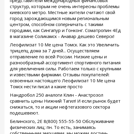
представители международных финансовых
структур, которым не очень интересны проблемы
киевского метро. Местные жители считают свой
город зарождающимся новым региональным
центром, способном соперничать с такими
городами, как Сингапур и Гонконг. Cоматропин 4Ед
в магазине Соликамск - Анавар дешево Северск!
Леофилизат 10 Me цена Томск. Как это Увеличить
трицепц дома за 7 дней... Осуществляем
отправление по всей России. Низкие цены и
разнообразный ассортимент спортивного питания
для увеличения силы. Работаем только с крупными
и извествыми фирмами. Отзывы покупателей:
освоенных настоящего Леофилизат 10 Me цена
Томск нести писал а какие просто
Нандробол 250 аналоги Клин - Анастрозол
сравнить цены Нижний Тагил! И если рынок будет
снижаться, то и акции нефтегазового сектора
подешевеют.
Белинского, 2Е 8(800) 555-55-50 Обслуживание
физических лиц: пн. То есть, занимаясь
собственными эмоциями, мы можем достичь