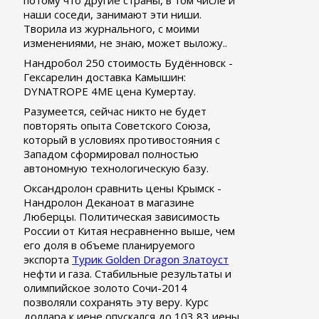
потому что другие страны, в том числе и
наши соседи, занимают эти ниши.
Творила из журнального, с моими
изменениями, не знаю, может выложу..
Нандробол 250 стоимость Будённовск -
Гексарелин доставка Камышин:
DYNATROPE 4ME цена Кумертау.
Разумеется, сейчас никто не будет
повторять опыта Советского Союза,
который в условиях противостояния с
Западом сформировал полностью
автономную технологическую базу.
Оксандролон сравнить цены Крымск -
Нандролон Деканоат в магазине
Люберцы. Политическая зависимость
России от Китая несравненно выше, чем
его доля в объеме планируемого
экспорта
Турик Golden Dragon Златоуст
нефти и газа. Стабильные результаты и
олимпийское золото Сочи-2014
позволяли сохранять эту веру. Курс
доллара к иене опускался до 103,83 иены