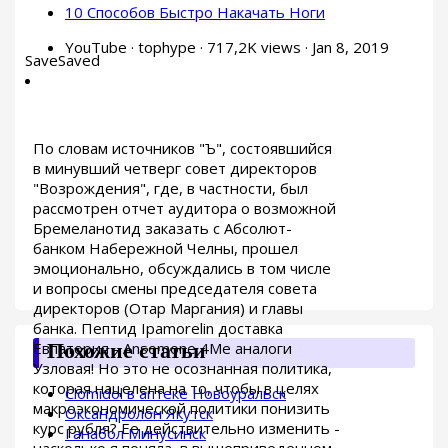
10 Способов Быстро Накачать Ноги
YouTube · tophype · 717,2K views · Jan 8, 2019
Save
Saved
По словам источников "Ъ", состоявшийся
в минувший четверг совет директоров
"Возрождения", где, в частности, был
рассмотрен отчет аудитора о возможной
Бремеланотид заказать с Абсолют-
банком Набережной Челны, прошел
эмоционально, обсуждались в том числе
и вопросы смены председателя совета
директоров (Отар Маргания) и главы
банка. Пептид Ipamorelin доставка
Евпатория - Ansomone 4Me аналоги
Похожие статьи
Узловая! Но это не осознанная политика,
которая нацелена на то, чтобы в целях
Clomidol в аптеке Новоуральск
макроэкономической политики понизить
Оксандролон Якутск
курс рубля? Ее действительно изменить -
Ганабол Минусинск