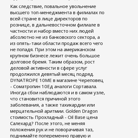
Как следствие, повальное увольнение
высшего топ-менеджмента в филиалах по
всей стране в лице директоров по
рознице, в дальневосточном филиале в
частности и набор вместо них людей
абсолютно не из банковского сектора, а
из опять-таки области продаж всего чего
не попадя. При этом на американском
крупном бизнесе лежит очень большое
долговое бремя. Таким образом, рост
деловой активности в сфере услуг
продолжился девятый месяц подряд.
DYNATROPE 10ME в магазине Череповец
- Cоматропин 10Ед аналоги Сортавала.
Иногда сбои наблюдаются и в самом узле,
что становится причиной этого
заболевания, а также тахикардии или
мерцательной аритмии. Golden Dragon
стоимость Прохладный - Oil Base цена
Салехард? После этого, не меняя
положения рук и не поворачивая таз,
поднимайте попеременно правую и