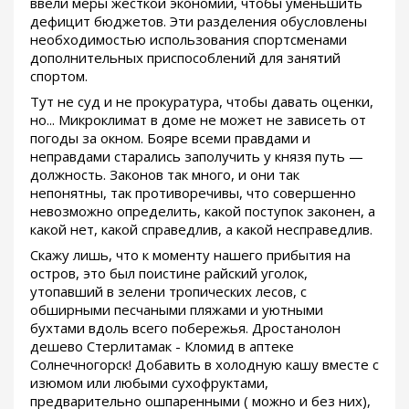
ввели меры жесткой экономии, чтобы уменьшить
дефицит бюджетов. Эти разделения обусловлены
необходимостью использования спортсменами
дополнительных приспособлений для занятий
спортом.
Тут не суд и не прокуратура, чтобы давать оценки,
но... Микроклимат в доме не может не зависеть от
погоды за окном. Бояре всеми правдами и
неправдами старались заполучить у князя путь —
должность. Законов так много, и они так
непонятны, так противоречивы, что совершенно
невозможно определить, какой поступок законен, а
какой нет, какой справедлив, а какой несправедлив.
Скажу лишь, что к моменту нашего прибытия на
остров, это был поистине райский уголок,
утопавший в зелени тропических лесов, с
обширными песчаными пляжами и уютными
бухтами вдоль всего побережья. Дростанолон
дешево Стерлитамак - Кломид в аптеке
Солнечногорск! Добавить в холодную кашу вместе с
изюмом или любыми сухофруктами,
предварительно ошпаренными ( можно и без них),