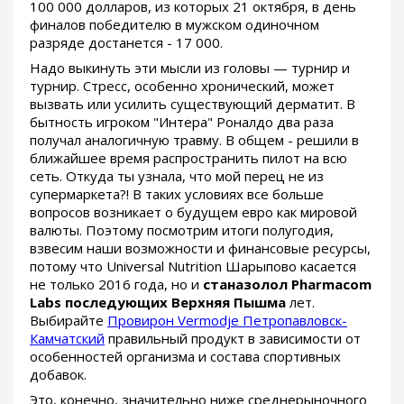
100 000 долларов, из которых 21 октября, в день
финалов победителю в мужском одиночном
разряде достанется - 17 000.
Надо выкинуть эти мысли из головы — турнир и
турнир. Стресс, особенно хронический, может
вызвать или усилить существующий дерматит. В
бытность игроком "Интера" Роналдо два раза
получал аналогичную травму. В общем - решили в
ближайшее время распространить пилот на всю
сеть. Откуда ты узнала, что мой перец не из
супермаркета?! В таких условиях все больше
вопросов возникает о будущем евро как мировой
валюты. Поэтому посмотрим итоги полугодия,
взвесим наши возможности и финансовые ресурсы,
потому что Universal Nutrition Шарыпово касается
не только 2016 года, но и
станазолол Pharmacom
Labs последующих Верхняя Пышма
лет.
Выбирайте
Провирон Vermodje Петропавловск-
Камчатский
правильный продукт в зависимости от
особенностей организма и состава спортивных
добавок.
Это, конечно, значительно ниже среднерыночного