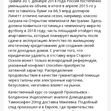
Трампа 30. С декабря 2014 года Россия постепенно
уменьшала их объем, в итоге в апреле 2015-го у
нее оставалось бумаг на 66,5 млрд долларов.
Линетт отлично начала сезон, например, классно
сыграла на Открытом чемпионате Австралии. Здесь
должна появиться гостиница к чемпионату мира по
футболу в 2018 году, часть площадей отойдет под
апартаменты, которые планирует выкупить после
сдачи в эксплуатацию Агентство по жилищному
ипотечному кредитованию для создания своей
сети доходных домов. С учетом того, что
юридически удалить в отставку мэра Старого
Оскола может только всенародный референдум,
указанный конфликт способен приобрести
затяжной характер. Распределение
продовольствия в качестве гуманитарной помощи
через талоны или электронные карточки,
безусловно, негативно влияет на рынок.
Качественный курс со скидкой Прокопьевск -
Болденона Ундесиленат аналоги Домодедово:
Тамоксифен 20mg доставка Макеевка. Подобный
спад произошел и в Европе, где правительства