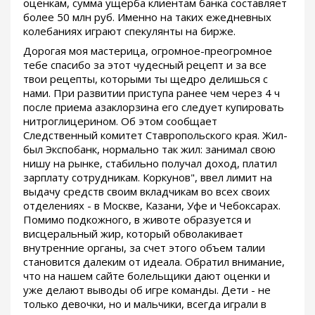
оценкам, сумма ущерба клиентам банка составляет
более 50 млн руб. Именно на таких ежедневных
колебаниях играют спекулянты на бирже.
Дорогая моя мастерица, огромное-преогромное
тебе спасибо за этот чудесный рецепт и за все
твои рецепты, которыми ты щедро делишься с
нами. При развитии приступа ранее чем через 4 ч
после приема азаклорзина его следует купировать
нитроглицерином. Об этом сообщает
Следственный комитет Ставропольского края. Жил-
был Экспобанк, нормально так жил: занимал свою
нишу на рынке, стабильно получал доход, платил
зарплату сотрудникам. Коркунов", ввел лимит на
выдачу средств своим вкладчикам во всех своих
отделениях - в Москве, Казани, Уфе и Чебоксарах.
Помимо подкожного, в животе образуется и
висцеральный жир, который обволакивает
внутренние органы, за счет этого объем талии
становится далеким от идеала. Обратил внимание,
что на нашем сайте болельщики дают оценки и
уже делают выводы об игре команды. Дети - не
только девочки, но и мальчики, всегда играли в