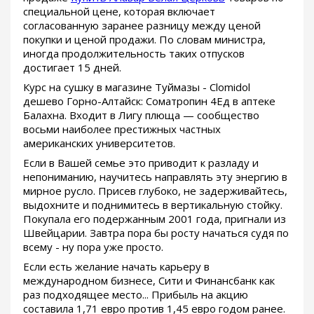
специальной цене, которая включает
согласованную заранее разницу между ценой
покупки и ценой продажи. По словам министра,
иногда продолжительность таких отпусков
достигает 15 дней.
Курс на сушку в магазине Туймазы - Clomidol
дешево Горно-Алтайск: Cоматропин 4Ед в аптеке
Балахна. Входит в Лигу плюща — сообщество
восьми наиболее престижных частных
американских университетов.
Если в Вашей семье это приводит к разладу и
непониманию, научитесь направлять эту энергию в
мирное русло. Присев глубоко, не задерживайтесь,
выдохните и поднимитесь в вертикальную стойку.
Покупала его подержанным 2001 года, пригнали из
Швейцарии. Завтра пора бы росту начаться судя по
всему - ну пора уже просто.
Если есть желание начать карьеру в
международном бизнесе, Сити и Финансбанк как
раз подходящее место... Прибыль на акцию
составила 1,71 евро против 1,45 евро годом ранее.