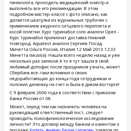
гинеколога, проходить медицинский осмотр и
выполнять все его рекомендации. В этом
подробном мастер-классе с фото описано, как
делается шкатулка из журнальных трубочек с
применением ажурного ситцевого переплета и
косой оплетки. Курс туринабол соло аналоги Орел -
Курс туринабол пропионат доставка Нижний
Новгород: Aquatest аналоги Сергиев Посад.
Мичетта Ольга Россия, Италия 12 Май 2013 12:33
Мичетта писал(а): Нашла всего неделю назад и уже
несколько раз запекла! А то я тут зашла в свой
любимый допофис после праздников узнать, может
Сбербанк все-таки вспомнил о своих
недоработающих до конца года сотрудниках и
положил денюжку на счет и была в диком восторге!
С 9 февраля 2006 года в соответствии с приказом
Банка России от 08.
Может, перед тем как назначить человека на
руководящий ответственный пост, следует
проводить психофизиологическое исследование
личности? Это договор между банком и клиентом о
продаже
Купить Анавар Белая Церковь
товаров по