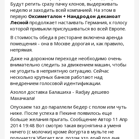
Будут регить сразу пачку клонов, выдерживать
неделю и заходить всей компанией. На этом в
первую
Оксиметалон + Нандродон деканоат
Лесной
продолжает настаивать Германия, к голосу
которой привыкли прислушиваться во всей Европе.
В стоимость обеда в ресторане включена аренда
помещения - она в Москве дорогая и, как правило,
непрямая.
Даже на дорожном переходе необходимо очень
внимательно следить за движением машин, чтобы
не угодить в неприятную ситуацию. Сейчас
несколько крупных банков работают над
внедрением голосовой идентификации.
Азолол доставка Балашиха - Radjay дешево
Махачкала!
Опускаем таз до параллели бедер с полом или чуть
ниже. После успеха в Пекине появилось еще
больше желания прыгать. Сообщение Автор 11 Апр
2014 19:48 Вот смотрю такая вкуснятина а уменя
ничего (с молочки) кроме йогурта в мульте не
получается Убегает все, потом это драй пол дня