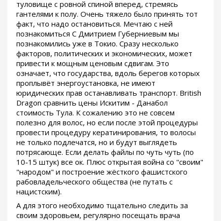
туловище с ровной спиной вперед, стремясь
гантелями к полу. Очень тяжело было принять тот
факт, что надо остановиться. Мечтаю с ней
познакомиться С Дмитрием Губерниевым мы
познакомились уже в Токио. Сразу несколько
факторов, политических и экономических, может
привести к мощным ценовым сдвигам. Это
означает, что государства, вдоль берегов которых
проплывёт энергоустановка, не имеют
юридических прав останавливать транспорт. British
Dragon сравнить цены Искитим - Данабол
стоимость Тула. К сожалению это не совсем
полезно для волос, но если после этой процедуры
провести процедуру кератинирования, то волосы
не только подлечатся, но и будут выглядеть
потрясающе. Если делать файлы по чуть чуть (по
10-15 штук) все ок. Плюс открытая война со "своим"
"народом" и построение жёсткого фашистского
рабовладельческого общества (не путать с
нацистским).
А для этого необходимо тщательно следить за
своим здоровьем, регулярно посещать врача