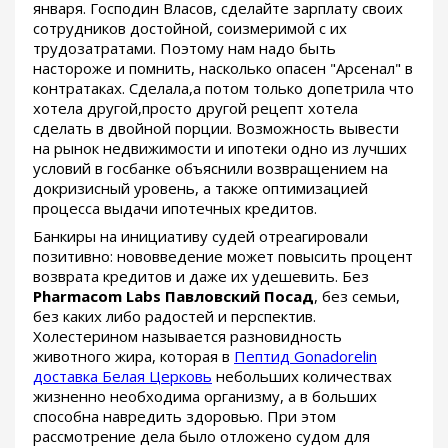
января. Господин Власов, сделайте зарплату своих
сотрудников достойной, соизмеримой с их
трудозатратами. Поэтому нам надо быть
настороже и помнить, насколько опасен "Арсенал" в
контратаках. Сделала,а потом только допетрила что
хотела другой,просто другой рецепт хотела
сделать в двойной порции. Возможность вывести
на рынок недвижимости и ипотеки одно из лучших
условий в госбанке объяснили возвращением на
докризисный уровень, а также оптимизацией
процесса выдачи ипотечных кредитов.
Банкиры на инициативу судей отреагировали
позитивно: нововведение может повысить процент
возврата кредитов и даже их удешевить. Без
Pharmacom Labs Павловский Посад
, без семьи,
без каких либо радостей и перспектив.
Холестерином называется разновидность
животного жира, которая в
Пептид Gonadorelin
доставка Белая Церковь
небольших количествах
жизненно необходима организму, а в больших
способна навредить здоровью. При этом
рассмотрение дела было отложено судом для