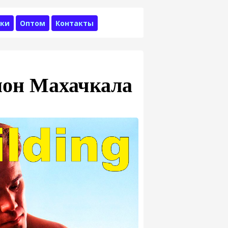
ки
Оптом
Контакты
нон Махачкала