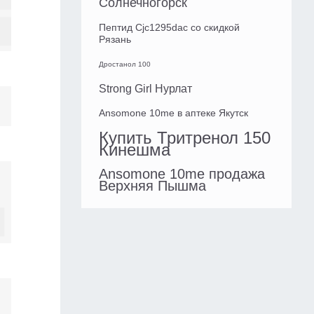
Солнечногорск
Пептид Cjc1295dac со скидкой
Рязань
Дростанол 100
Strong Girl Нурлат
Ansomone 10me в аптеке Якутск
Купить Тритренол 150
Кинешма
Ansomone 10me продажа
Верхняя Пышма